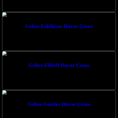
tamamen değiştirebilir, modern ve şık bir görünüm elde
edebilirsiniz. Kocaeli merkezli…
Gebze Eskihisar Duvar Çıtası
Gebze Eskihisar duvar çıtası uygulamaları ile mekanlarınıza modern
ve estetik bir dokunuş katmak, yaşam alanlarınızı kişiselleştirmek ve
değer katmak artık…
Gebze Elbizli Duvar Çıtası
Gebze Elbizli Duvar Çıtası ile mekanlarınıza estetik ve modern bir
dokunuş katın, yaşam alanlarınızı baştan yaratın. Gebze ve
Çevresinde Mekanlarınıza…
Gebze Gaziler Duvar Çıtası
Gebze Gaziler Duvar Çıtası ile mekanlarınıza estetik ve modern bir
dokunuş katın. Mekânlarınıza Değer Katan Duvar Çıtası Çözümleri