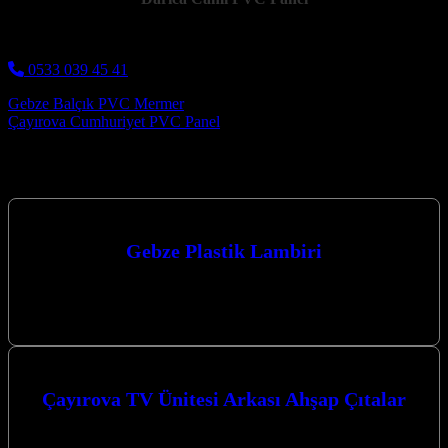
0533 039 45 41
Post navigation
Gebze Balçık PVC Mermer
Çayırova Cumhuriyet PVC Panel
Hizmetlerimiz
Gebze Plastik Lambiri
Gebze Plastik Lambri arayışınızda Kocaeli merkezli firmamız,
Kocaeli’ndeki projeleriniz için kaliteli ve şık duvar kaplama
çözümleri sunuyor. Uzman ekibimiz ve…
Çayırova TV Ünitesi Arkası Ahşap Çıtalar
Çayırova TV Ünitesi Arkası Ahşap Çıtalar ile evinizin atmosferini