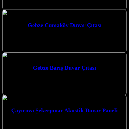
dekorasyon…
Gebze Cumaköy Duvar Çıtası
Gebze Cumaköy duvar çıtası uygulamaları ile mekanlarınıza estetik
ve modern bir dokunuş katmak artık çok daha kolay. Gebze Duvar
Paneli…
Gebze Barış Duvar Çıtası
Gebze Barış Duvar Çıtası ile mekanlarınıza estetik bir dokunuş
katın, yaşam alanlarınızı dönüştürün. Mekânlarınıza Değer Katan
Estetik Dokunuşlar: Duvar Paneli…
Çayırova Şekerpınar Akustik Duvar Paneli
Çayırova Şekerpınar Akustik Duvar Paneli ile mekanlarınıza estetik
ve fonksiyonellik katın. Mekanlarınızda yankı ve gürültü sorunlarını