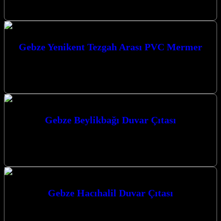
Gebze, Darıca…
Gebze Yenikent Tezgah Arası PVC Mermer
Gebze Yenikent Tezgah Arası PVC Mermer ile mutfaklarınıza
modern ve şık bir dokunuş katın. Kaliteli ve dayanıklı
çözümlerimizle yaşam alanlarınızı…
Gebze Beylikbağı Duvar Çıtası
Gebze Beylikbağı duvar çıtası çözümleriyle mekanlarınıza estetik bir
dokunuş katmak artık çok daha kolay. Mekanlarınıza değer katacak,
modern ve şık…
Gebze Hacıhalil Duvar Çıtası
Gebze Hacıhalil Duvar Çıtası: Mekanlarınıza Estetik ve
Fonksiyonellik Katın Gebze Hacıhalil Duvar Çıtası çözümleriyle