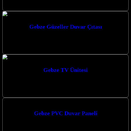
yaşam alanlarınıza yepyeni bir soluk getirmeye…
Gebze Güzeller Duvar Çıtası
Gebze Güzeller Duvar Çıtası ile yaşam alanlarınıza estetik ve
modern bir dokunuş katın. Kocaeli, Gebze, Darıca ve Çayırova’da
duvar paneli…
Gebze TV Ünitesi
Gebze TV Ünitesi modellerimizle yaşam alanlarınıza estetik ve
fonksiyonel bir dokunuş katıyoruz. Modern tasarımlarımızla
evlerinizi güzelleştirmek için buradayız. Gebze’de Mekanlarınıza…
Gebze PVC Duvar Paneli
Gebze PVC Duvar Paneli arayışınız mı var? Kocaeli merkezli
firmamız, Kocaeli ve çevresine en kaliteli PVC duvar paneli ve