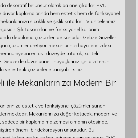
nda dekoratif bir unsur olarak da öne çıkarlar. PVC
ve duvar kaplamalarında hem estetik hem de fonksiyonel
kanlarınıza sıcaklık ve şıklık katarlar. TV ünitelerimiz
asıdır. Şık tasarımları ve fonksiyonel kullanım
amanda depolama çözümleri de sunarlar. Gebze Güzeller
gun çözümler üretiyor, mekanlarınızı hayallerinizdeki
emnuniyetini en üst düzeyde tutarak, kaliteli
 Gebze’de duvar paneli ihtiyaçlarınız için bizi tercih
ve estetik çözümlerle tanışabilirsiniz.
i ile Mekanlarınıza Modern Bir
anlarınıza estetik ve fonksiyonel çözümler sunan
üstlenmektedir. Mekanlarınıza değer katacak, modern ve
eli, sadece bir kaplama malzemesi olmanın ötesinde,
ğiştiren önemli bir dekorasyon unsurudur. Bu
esi ile her zevke ve her ihtiyaca hitap ediyoruz. PVC