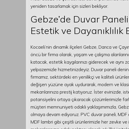
yeniden tasarlamak için sizleri bekliyor.
Gebze’de Duvar Paneli
Estetik ve Dayanıklılık
Kocaeli’nin dinamik ilçeleri Gebze, Darıca ve Ça
öncü bir firma olarak, yaşam ve çalışma alanları
katacak, estetik kaygılarınızı giderecek ve ayn
yelpazemizle hizmetinizdeyiz. Duvar paneli deninc
firmamız, sektördeki en yenilikçi ve kaliteli ürünl
değişen yüzüne ayak uydurarak, modern ve klasi
mekanlarınıza prestij katıyoruz. İster evinizde, iste
potansiyelini ortaya çıkaracak çözümlerimizle fark
müşteri memnuniyeti odaklı yaklaşımımızla, Gebze’d
olmaya devam ediyoruz. PVC duvar paneli, MDF d
MDF lambri gibi çeşitli ürünlerimizle her zevke v