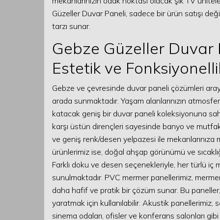
mekanlarınızın odak noktası olacak şık TV ünitel
Güzeller Duvar Paneli, sadece bir ürün satışı de
tarzı sunar.
Gebze Güzeller Duvar 
Estetik ve Fonksiyonell
Gebze ve çevresinde duvar paneli çözümleri arayanla
arada sunmaktadır. Yaşam alanlarınızın atmosferin
katacak geniş bir duvar paneli koleksiyonuna sa
karşı üstün dirençleri sayesinde banyo ve mutfak gi
ve geniş renk/desen yelpazesi ile mekanlarınıza 
ürünlerimiz ise, doğal ahşap görünümü ve sıcaklığı
Farklı doku ve desen seçenekleriyle, her türlü iç
sunulmaktadır. PVC mermer panellerimiz, mermerin
daha hafif ve pratik bir çözüm sunar. Bu panelle
yaratmak için kullanılabilir. Akustik panellerimiz
sinema odaları, ofisler ve konferans salonları gib