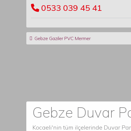
0533 039 45 41
Post navigation
Gebze Gaziler PVC Mermer
Gebze Duvar Pa
Kocaeli'nin tüm ilçelerinde Duvar P