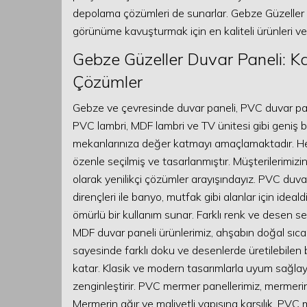
depolama çözümleri de sunarlar. Gebze Güzeller D
görünüme kavuşturmak için en kaliteli ürünleri 
Gebze Güzeller Duvar Paneli: Kal
Çözümler
Gebze ve çevresinde duvar paneli, PVC duvar pan
PVC lambri, MDF lambri ve TV ünitesi gibi geniş b
mekanlarınıza değer katmayı amaçlamaktadır. Her
özenle seçilmiş ve tasarlanmıştır. Müşterilerimizin
olarak yenilikçi çözümler arayışındayız. PVC duv
dirençleri ile banyo, mutfak gibi alanlar için ideald
ömürlü bir kullanım sunar. Farklı renk ve desen 
MDF duvar paneli ürünlerimiz, ahşabın doğal sıcaklı
sayesinde farklı doku ve desenlerde üretilebilen
katar. Klasik ve modern tasarımlarla uyum sağlay
zenginleştirir. PVC mermer panellerimiz, mermerin g
Mermerin ağır ve maliyetli yapısına karşılık, PVC