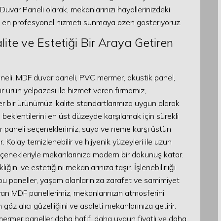
uvar Paneli olarak, mekanlarınızı hayallerinizdeki
ve en profesyonel hizmeti sunmaya özen gösteriyoruz.
ite ve Estetiği Bir Araya Getiren
eli, MDF duvar paneli, PVC mermer, akustik panel,
ir ürün yelpazesi ile hizmet veren firmamız,
 bir ürünümüz, kalite standartlarımıza uygun olarak
 beklentilerini en üst düzeyde karşılamak için sürekli
ar paneli seçeneklerimiz, suya ve neme karşı üstün
ir. Kolay temizlenebilir ve hijyenik yüzeyleri ile uzun
seçenekleriyle mekanlarınıza modern bir dokunuş katar.
ğını ve estetiğini mekanlarınıza taşır. İşlenebilirliği
 bu paneller, yaşam alanlarınıza zarafet ve samimiyet
an MDF panellerimiz, mekanlarınızın atmosferini
öz alıcı güzelliğini ve asaleti mekanlarınıza getirir.
 mermer paneller daha hafif, daha uygun fiyatlı ve daha