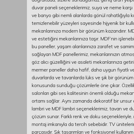
duvar paneli seçeneklerimiz, suya ve neme karşı da
ve banyo gibi nemli alanlarda gönül rahatlığıyla k
temizlenebilir yüzeyleri sayesinde hijyenik bir kul
mekanlarınıza modern bir görünüm kazandırır. MDF
ve estetiğini mekanlarınıza taşır. MDF’nin işlenebi
bu paneller, yaşam alanlarınıza zarafet ve samim
sağlayan MDF panellerimiz, mekanlarınızın atmosf
göz alıcı güzelliğini ve asaleti mekanlarınıza getir
mermer paneller daha hafif, daha uygun fiyatlı ve d
duvarlarda ve tavanlarda lüks ve şık bir görünüm y
konusunda sunduğu çözümlerle öne çıkar. Özellikl
salonları gibi ses kalitesinin önemli olduğu meka
ortamı sağlar. Aynı zamanda dekoratif bir unsur 
lambri ve MDF lambri seçeneklerimiz, tavan ve d
çözüm sunar. Farklı renk ve doku seçenekleriyle, m
montaj imkanıyla da tercih sebebidir. TV üniteler
parçasıdır. Şık tasarımları ve fonksiyonel kullan