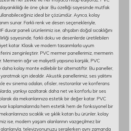
yanıklılığı ile öne çıkar. Bu özelliği sayesinde mutfak
ullanabileceğiniz ideal bir çözümdür. Ayrıca, kolay
lanım sunar. Farklı renk ve desen seçenekleriyle,
 duvar paneli ürünlerimiz ise, ahşabın doğal sıcaklığını
lirliği sayesinde, farklı doku ve desenlerde üretilebilen
iyet katar. Klasik ve modern tasarımlarla uyum
erini zenginleştirir. PVC mermer panellerimiz, mermerin
ir. Mermerin ağır ve maliyetli yapısına karşılık, PVC
aha kolay monte edilebilir bir alternatiftir. Bu paneller,
aratmak için idealdir. Akustik panellerimiz, ses yalıtımı
e ev sinema odaları, ofisler, restoranlar ve konferans
nlarda, yankıyı azaltarak daha net ve konforlu bir ses
olarak da mekanlarınıza estetik bir değer katar. PVC
uvar kaplamalarında hem estetik hem de fonksiyonel bir
ekanlarınıza sıcaklık ve şıklık katan bu ürünler, kolay
imiz ise, modern yaşam alanlarının vazgeçilmez bir
ım alanlarıyla, televizyonunuzu sergilerken aynı zamanda