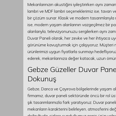
Mekanlarınızın akustiğini iyileştirirken aynı zama
lambri ve MDF lambri seçeneklerimiz ise, tavan 
bir çözüm sunar. Klasik ve modern tasarımlarıyla me
ise, modern yaşam alanlarının vazgeçilmez bir parç
alanlarıyla, televizyonunuzu sergilerken aynı z
Duvar Paneli olarak, her zevke ve her ihtiyaca uy
görünüme kavuşturmak için çalışıyoruz. Müşteri m
ürünlerimizi uygun fiyatlarla sunmayı hedefliyoruz.
ederek, mekanlarınıza değer katacak, uzun ömürlü 
Gebze Güzeller Duvar Panel
Dokunuş
Gebze, Darıca ve Çayırova bölgelerinde yaşam al
firmamız, duvar paneli sektöründe öncü bir rol 
şık tasarımlarımızla fark yaratıyoruz. Duvar pan
mekanların karakterini belirleyen, atmosferini de
doğrultuda, sizlere sunduğumuz geniş ürün yelpaz