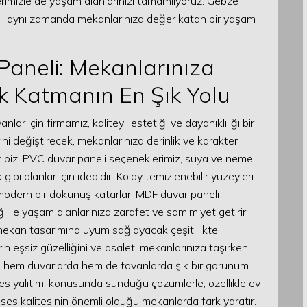
erimizle de yaşam alanlarınızı tamamlıyoruz. Gebze
ğil, aynı zamanda mekanlarınıza değer katan bir yaşam
Paneli: Mekanlarınıza
ik Katmanın En Şık Yolu
r için firmamız, kaliteyi, estetiği ve dayanıklılığı bir
i değiştirecek, mekanlarınıza derinlik ve karakter
hibiz. PVC duvar paneli seçeneklerimiz, suya ve neme
bi alanlar için idealdir. Kolay temizlenebilir yüzeyleri
modern bir dokunuş katarlar. MDF duvar paneli
 ile yaşam alanlarınıza zarafet ve samimiyet getirir.
 mekan tasarımına uyum sağlayacak çeşitlilikte
 eşsiz güzelliğini ve asaleti mekanlarınıza taşırken,
r, hem duvarlarda hem de tavanlarda şık bir görünüm
, ses yalıtımı konusunda sunduğu çözümlerle, özellikle ev
i ses kalitesinin önemli olduğu mekanlarda fark yaratır.