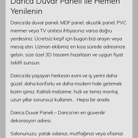
Darıca Duvar Paneli ile Hemen
Yenilenin
Darıca’da duvar paneli, MDF panel, akustik panel, PVC
mermer veya TV ünitesi ihtiyacınız varsa doğru
yerdesiniz. Ücretsiz keşif için bugün bizi arayın veya
mesaj atın. Uzman ekibimiz en kısa sürede adresinize
gelsin, size özel 3D tasarım hazırlasın ve uygun fiyat
teklifi sunsun.
Darıca’da yaşayan herkesin evini ve iş yerini daha
güzel, daha konforlu ve daha modern hale getirmek
bizim işimiz. Kaliteli malzeme, hızlı ve temiz montaj,
uzun yıllar sorunsuz kullanım… Hepsi bir arada.
Darıca Duvar Paneli – Darıca’nın en güvenilir
dekorasyon adresi.
Salonunuzu, yatak odanızı, mutfağınızı veya ofisinizi