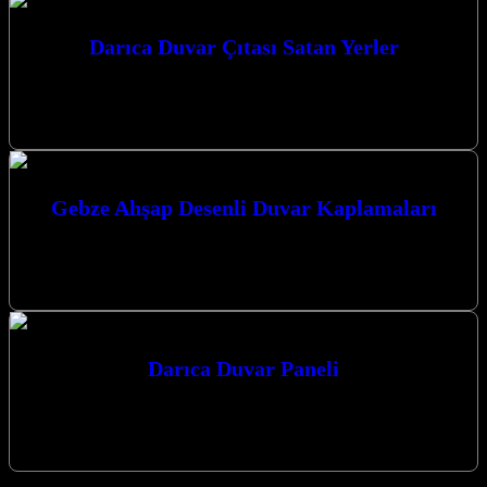
Darıca Duvar Çıtası Satan Yerler
Darıca duvar çıtası satan yerler arayışınızda, mekanlarınıza estetik ve
modern bir dokunuş katacak çözümlerle yanınızdayız. Kaliteyi ve
şıklığı bir araya…
Gebze Ahşap Desenli Duvar Kaplamaları
Gebze ahşap desenli duvar kaplamaları ile mekanlarınıza doğallık ve
zarafet katın. Modern tasarımlar ve üstün kaliteyi bir araya getiren
çözümlerimizle…
Darıca Duvar Paneli
Darıca Duvar Paneli ve Dekoratif Mimari Çözümler Evinizin veya iş
yerinizin atmosferini değiştirmek için köklü ve yorucu tadilatlara
veda edin.…