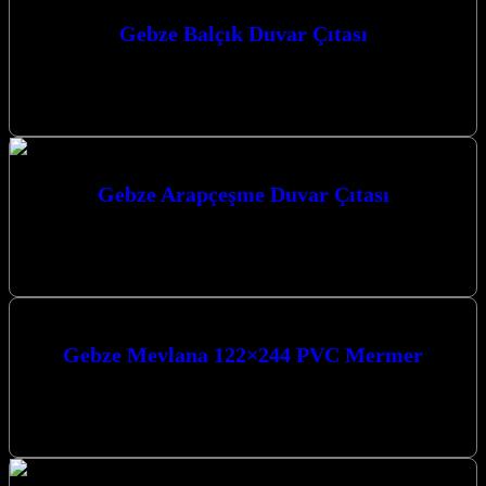
Gebze Balçık Duvar Çıtası
Gebze Balçık Duvar Çıtası ile mekanlarınıza modern ve estetik bir
dokunuş katmak artık çok daha kolay. Kocaeli’nin Gebze, Darıca
ve…
Gebze Arapçeşme Duvar Çıtası
Gebze Arapçeşme Duvar Çıtası ile mekanlarınıza estetik ve modern
bir dokunuş katın. Estetik ve fonksiyonelliği bir araya getiren
çözümlerimizle yaşam…
Gebze Mevlana 122×244 PVC Mermer
Gebze Mevlana 122×244 PVC Mermer ile mekanlarınıza modern bir
dokunuş katın. Estetik ve fonksiyonelliği bir arada sunan bu özel
ürün,…