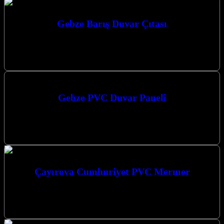
Gebze Barış Duvar Çıtası
Gebze Barış Duvar Çıtası ile mekanlarınıza estetik bir dokunuş
katın, yaşam alanlarınızı dönüştürün. Mekânlarınıza Değer Katan
Estetik Dokunuşlar: Duvar Paneli…
Gebze PVC Duvar Paneli
Gebze PVC Duvar Paneli arayışınız mı var? Kocaeli merkezli
firmamız, Kocaeli ve çevresine en kaliteli PVC duvar paneli ve
dekorasyon…
Çayırova Cumhuriyet PVC Mermer
Çayırova Cumhuriyet PVC Mermer ile mekanlarınıza modern ve şık
bir dokunuş katın. Estetik ve fonksiyonelliği bir araya getiren duvar
paneli…