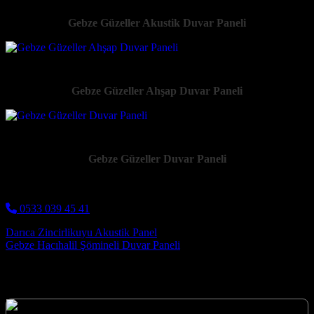
Gebze Güzeller Akustik Duvar Paneli
Gebze Güzeller Ahşap Duvar Paneli
Gebze Güzeller Duvar Paneli
0533 039 45 41
Post navigation
Darıca Zincirlikuyu Akustik Panel
Gebze Hacıhalil Şömineli Duvar Paneli
Hizmetlerimiz