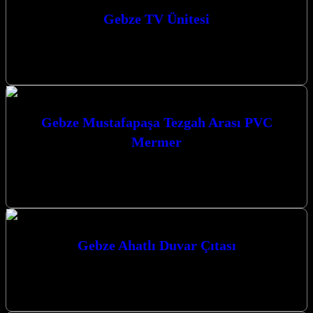
Gebze TV Ünitesi
Gebze TV Ünitesi modellerimizle yaşam alanlarınıza estetik ve
fonksiyonel bir dokunuş katıyoruz. Modern tasarımlarımızla
evlerinizi güzelleştirmek için buradayız. Gebze’de Mekanlarınıza…
Gebze Mustafapaşa Tezgah Arası PVC
Mermer
Gebze Mustafapaşa Tezgah Arası PVC Mermer ile mutfaklarınıza
modern ve şık bir dokunuş katın. Kalite, estetik ve dayanıklılığı bir
arada…
Gebze Ahatlı Duvar Çıtası
Gebze Ahatlı Duvar Çıtası uygulamaları ile yaşam alanlarınıza
modern ve estetik bir dokunuş katmak artık çok daha kolay.
Firmamız, Gebze…