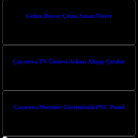
Gebze Duvar Çıtası Satan Yerler
Gebze’de evinizi veya iş yerinizi şık ve modern bir görünüme
kavuşturmak için aradığınız duvar çıtası ve dekorasyon çözümlerini
Kocaeli merkezli…
Çayırova TV Ünitesi Arkası Ahşap Çıtalar
Çayırova TV Ünitesi Arkası Ahşap Çıtalar ile evinizin atmosferini
tamamen değiştirebilir, modern ve şık bir görünüm elde
edebilirsiniz. Kocaeli merkezli…
Çayırova Mermer Görünümlü PVC Panel
Çayırova Mermer Görünümlü PVC Panel: Estetik ve Dayanıklı Bir
Seçenek Mermer görünümlü PVC paneller, iç mekanlarda şıklığı ve
zarafeti bir…