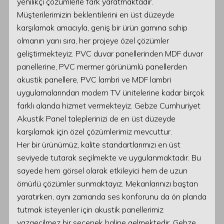
yenilikçi çözümlerle fark yaratmaktadır.
Müşterilerimizin beklentilerini en üst düzeyde
karşılamak amacıyla, geniş bir ürün gamına sahip
olmanın yanı sıra, her projeye özel çözümler
geliştirmekteyiz. PVC duvar panellerinden MDF duvar
panellerine, PVC mermer görünümlü panellerden
akustik panellere, PVC lambri ve MDF lambri
uygulamalarından modern TV ünitelerine kadar birçok
farklı alanda hizmet vermekteyiz. Gebze Cumhuriyet
Akustik Panel taleplerinizi de en üst düzeyde
karşılamak için özel çözümlerimiz mevcuttur.
Her bir ürünümüz, kalite standartlarımızı en üst
seviyede tutarak seçilmekte ve uygulanmaktadır. Bu
sayede hem görsel olarak etkileyici hem de uzun
ömürlü çözümler sunmaktayız. Mekanlarınızı baştan
yaratırken, aynı zamanda ses konforunu da ön planda
tutmak isteyenler için akustik panellerimiz
vazgeçilmez bir seçenek haline gelmektedir. Gebze