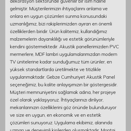
dekorasyon sektöründe güvenilir bir isim haline
gelmiştir. Müşterilerimizin ihtiyaçlarını anlama ve
onlara en uygun çözümleri sunma konusundaki
uzmanlığımız, bizi rakiplerimizden ayıran en önemli
özelliklerden biridir. Ürün kalitemiz, kullandığımız
malzemelerin dayanıklılığı ve estetik görünümleriyle
kendini göstermektedir. Akustik panellerimizden PVC
mermerlere, MDF lambri uygulamalarımızdan modern
TV ünitelerine kadar sunduğumuz tüm ürünler, en
yüksek standartlarda üretilmekte ve titizlikle
uygulanmaktadır. Gebze Cumhuriyet Akustik Panel
seçeneğimiz, bu kalite anlayışımızın bir göstergesidir.
Müşteri memnuniyetini sağlamak adına, her projeye
özel olarak yaklaşıyoruz. İhtiyaçlarınızı dinliyor,
mekanlarınızın özelliklerini göz önünde bulunduruyor
ve size en uygun, en ekonomik ve en estetik
çözümleri sunuyoruz. Uygulama ekibimiz, alanında
uzman ve deneyimli kişilerden oluşmaktadır. Montaj