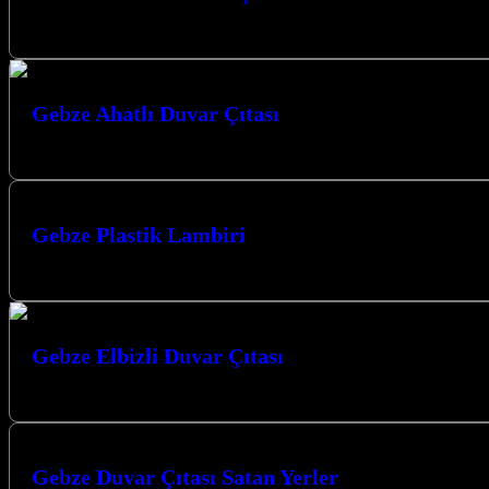
Gebze Gaziler Duvar Çıtası ile mekanlarınıza estetik ve modern bir dok
Gebze Ahatlı Duvar Çıtası
Gebze Ahatlı Duvar Çıtası uygulamaları ile yaşam alanlarınıza modern v
Gebze Plastik Lambiri
Gebze Plastik Lambri arayışınızda Kocaeli merkezli firmamız, Kocaeli’nd
Gebze Elbizli Duvar Çıtası
Gebze Elbizli Duvar Çıtası ile mekanlarınıza estetik ve modern bir dokun
Gebze Duvar Çıtası Satan Yerler