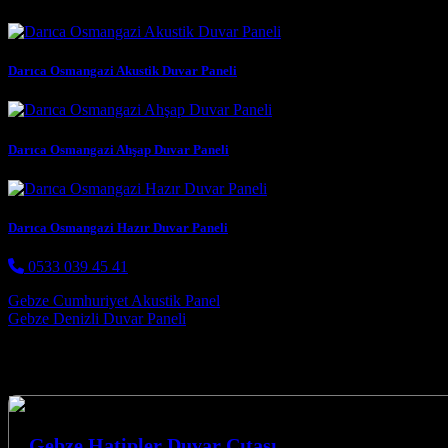
Darıca Osmangazi Akustik Duvar Paneli
Darıca Osmangazi Ahşap Duvar Paneli
Darıca Osmangazi Hazır Duvar Paneli
0533 039 45 41
Post navigation
Gebze Cumhuriyet Akustik Panel
Gebze Denizli Duvar Paneli
Hizmetlerimiz
Gebze Hatipler Duvar Çıtası