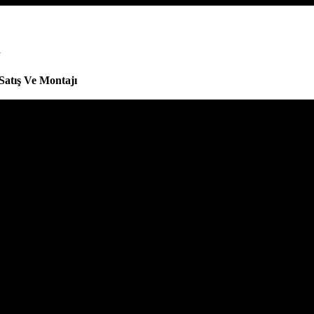
i
Satış Ve Montajı
nel bir dokunuş katın. Gebze, Darıca ve Çayırova bölgelerinde duvar p
 getiriyor.
 Çözümleri