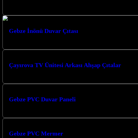
Gebze’de evinizi veya iş yerinizi şık ve modern bir görünüme kavuşturma
Gebze İnönü Duvar Çıtası
Gebze İnönü Duvar Çıtası uygulamaları ile yaşam alanlarınıza modern ve
Çayırova TV Ünitesi Arkası Ahşap Çıtalar
Çayırova TV Ünitesi Arkası Ahşap Çıtalar ile evinizin atmosferini tamame
Gebze PVC Duvar Paneli
Gebze PVC Duvar Paneli arayışınız mı var? Kocaeli merkezli firmamız, K
Gebze PVC Mermer