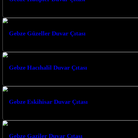
Gebze Hatipler Duvar Çıtası ile mekanlarınıza estetik bir dokunuş katın
Gebze Güzeller Duvar Çıtası
Gebze Güzeller Duvar Çıtası ile yaşam alanlarınıza estetik ve modern bi
Gebze Hacıhalil Duvar Çıtası
Gebze Hacıhalil Duvar Çıtası: Mekanlarınıza Estetik ve Fonksiyonellik K
Gebze Eskihisar Duvar Çıtası
Gebze Eskihisar duvar çıtası uygulamaları ile mekanlarınıza modern ve es
Gebze Gaziler Duvar Çıtası