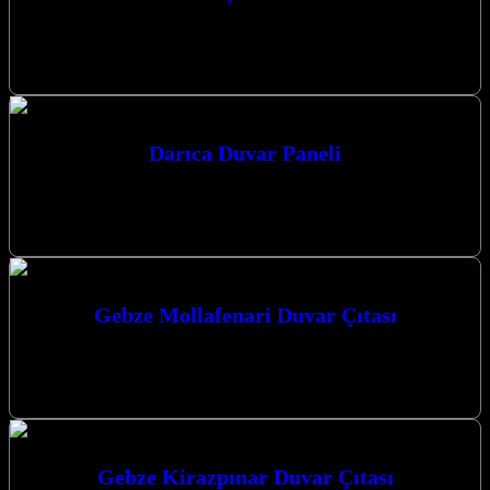
Gebze’de evinizi veya iş yerinizi şık ve modern bir görünüme
kavuşturmak için aradığınız duvar çıtası ve dekorasyon çözümlerini
Kocaeli merkezli…
Darıca Duvar Paneli
Darıca Duvar Paneli ve Dekoratif Mimari Çözümler Evinizin veya iş
yerinizin atmosferini değiştirmek için köklü ve yorucu tadilatlara
veda edin.…
Gebze Mollafenari Duvar Çıtası
Gebze Mollafenari Duvar Çıtası ile mekanlarınıza modern bir
dokunuş katın, estetik ve fonksiyonelliği bir arada yaşayın.
Mekânlarınıza Değer Katan Çözümler:…
Gebze Kirazpınar Duvar Çıtası