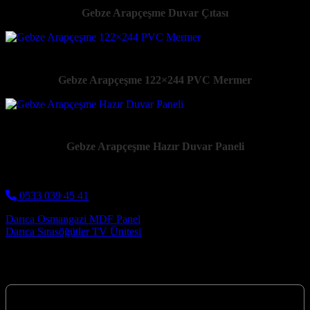
Gebze Arapçeşme Duvar Çıtası
Gebze Arapçeşme 122×244 PVC Mermer
Gebze Arapçeşme Hazır Duvar Paneli
0533 039 45 41
Post navigation
Darıca Osmangazi MDF Panel
Darıca Sırasöğütler TV Ünitesi
Hizmetlerimiz