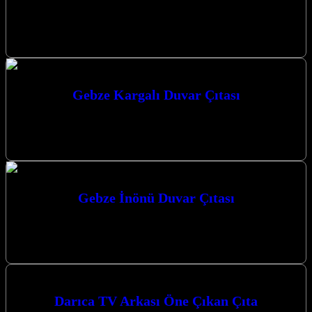
Gebze Kirazpınar duvar çıtası uygulamalarımızla mekanlarınıza
estetik bir dokunuş katıyoruz. Gebze Kirazpınar Duvar Çıtası:
Mekanlarınıza Değer Katan Estetik Çözümler Gebze…
Gebze Kargalı Duvar Çıtası
Gebze Kargalı Duvar Çıtası ile mekanlarınıza estetik ve fonksiyonel
bir dokunuş katmak artık çok daha kolay. Kocaeli’nin gözde ilçeleri
Gebze,…
Gebze İnönü Duvar Çıtası
Gebze İnönü Duvar Çıtası uygulamaları ile yaşam alanlarınıza
modern ve estetik bir dokunuş katmak için profesyonel çözümler
sunuyoruz. Mekanlarınıza değer…
Darıca TV Arkası Öne Çıkan Çıta