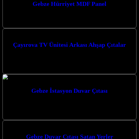
Gebze Hürriyet MDF Panel
Gebze Hürriyet MDF Panel ile yaşam alanlarınıza modern ve şık bir
dokunuş katın. Estetik ve fonksiyonelliği bir arada sunan duvar…
Çayırova TV Ünitesi Arkası Ahşap Çıtalar
Çayırova TV Ünitesi Arkası Ahşap Çıtalar ile evinizin atmosferini
tamamen değiştirebilir, modern ve şık bir görünüm elde
edebilirsiniz. Kocaeli merkezli…
Gebze İstasyon Duvar Çıtası
Gebze İstasyon Duvar Çıtası ile mekanlarınıza modern ve şık bir
dokunuş katmak için doğru yerdesiniz. Gebze’de Duvar
Dekorasyonunda Yeni Bir…
Gebze Duvar Çıtası Satan Yerler