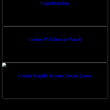
Uygulamaları
Darıca TV arkası için modern ve şık bir görünüm arayışındaysanız,
doğru yerdesiniz. Kocaeli merkezli firmamız, Kocaeli Darıca’da ve
çevresinde sunduğu…
Gebze PVC Duvar Paneli
Gebze PVC Duvar Paneli arayışınız mı var? Kocaeli merkezli
firmamız, Kocaeli ve çevresine en kaliteli PVC duvar paneli ve
dekorasyon…
Gebze Köşklü Çeşme Duvar Çıtası
Gebze Köşklü Çeşme Duvar Çıtası ile mekanlarınıza estetik ve
modern bir dokunuş katmak artık çok kolay. Gebze’de Duvar Çıtası
ve…
Gebze Duvar Paneli - Darıca Çayırova