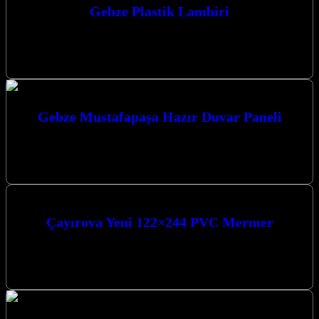
Gebze Plastik Lambiri
Gebze Plastik Lambri arayışınızda Kocaeli merkezli firmamız,
Kocaeli’ndeki projeleriniz için kaliteli ve şık duvar kaplama
çözümleri sunuyor. Uzman ekibimiz ve…
Gebze Mustafapaşa Hazır Duvar Paneli
Gebze Mustafapaşa Hazır Duvar Paneli ile mekanlarınıza modern ve
şık bir dokunuş katın. Kaliteli ve estetik çözümlerimizle yaşam
alanlarınızı dönüştürüyoruz.…
Çayırova Yeni 122×244 PVC Mermer
Çayırova Yeni 122×244 PVC Mermer ile mekanlarınıza modern ve
şık bir dokunuş katın. Estetik ve fonksiyonelliği bir arada sunan
bu…