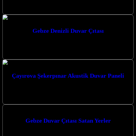
fonksiyonel bir dokunuş katıyoruz. Modern tasarımlarımızla
evlerinizi güzelleştirmek için buradayız. Gebze’de Mekanlarınıza…
Gebze Denizli Duvar Çıtası
Gebze Denizli Duvar Çıtası ile yaşam alanlarınıza estetik ve modern
bir dokunuş katın. Gebze’de Duvar Panelinde Yeni Bir Dönem:
Estetik…
Çayırova Şekerpınar Akustik Duvar Paneli
Çayırova Şekerpınar Akustik Duvar Paneli ile mekanlarınıza estetik
ve fonksiyonellik katın. Mekanlarınızda yankı ve gürültü sorunlarını
ortadan kaldırarak daha konforlu…
Gebze Duvar Çıtası Satan Yerler
Gebze’de evinizi veya iş yerinizi şık ve modern bir görünüme
kavuşturmak için aradığınız duvar çıtası ve dekorasyon çözümlerini