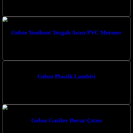
dokunuş katın, yaşam alanlarınızı baştan yaratın. Gebze ve
Çevresinde Mekanlarınıza…
Gebze Yenikent Tezgah Arası PVC Mermer
Gebze Yenikent Tezgah Arası PVC Mermer ile mutfaklarınıza
modern ve şık bir dokunuş katın. Kaliteli ve dayanıklı
çözümlerimizle yaşam alanlarınızı…
Gebze Plastik Lambiri
Gebze Plastik Lambri arayışınızda Kocaeli merkezli firmamız,
Kocaeli’ndeki projeleriniz için kaliteli ve şık duvar kaplama
çözümleri sunuyor. Uzman ekibimiz ve…
Gebze Gaziler Duvar Çıtası
Gebze Gaziler Duvar Çıtası ile mekanlarınıza estetik ve modern bir