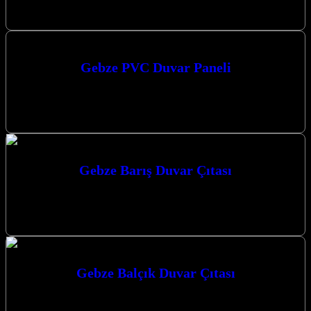
Kocaeli merkezli…
Gebze PVC Duvar Paneli
Gebze PVC Duvar Paneli arayışınız mı var? Kocaeli merkezli
firmamız, Kocaeli ve çevresine en kaliteli PVC duvar paneli ve
dekorasyon…
Gebze Barış Duvar Çıtası
Gebze Barış Duvar Çıtası ile mekanlarınıza estetik bir dokunuş
katın, yaşam alanlarınızı dönüştürün. Mekânlarınıza Değer Katan
Estetik Dokunuşlar: Duvar Paneli…
Gebze Balçık Duvar Çıtası
Gebze Balçık Duvar Çıtası ile mekanlarınıza modern ve estetik bir
dokunuş katmak artık çok daha kolay. Kocaeli’nin Gebze, Darıca