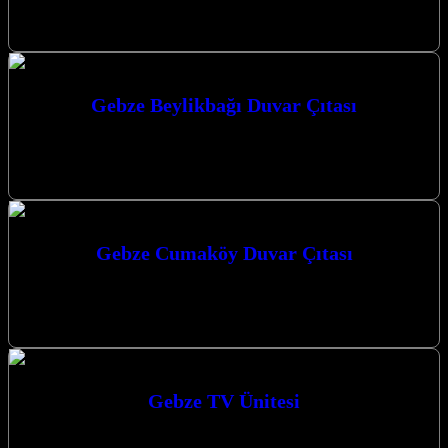
dokunuş katın. Mekânlarınıza Değer Katan Duvar Çıtası Çözümleri
Gebze, Darıca…
Gebze Beylikbağı Duvar Çıtası
Gebze Beylikbağı duvar çıtası çözümleriyle mekanlarınıza estetik bir
dokunuş katmak artık çok daha kolay. Mekanlarınıza değer katacak,
modern ve şık…
Gebze Cumaköy Duvar Çıtası
Gebze Cumaköy duvar çıtası uygulamaları ile mekanlarınıza estetik
ve modern bir dokunuş katmak artık çok daha kolay. Gebze Duvar
Paneli…
Gebze TV Ünitesi
Gebze TV Ünitesi modellerimizle yaşam alanlarınıza estetik ve