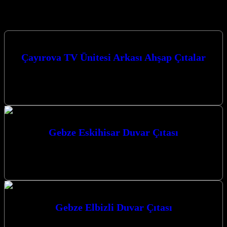
Hizmetlerimiz
Çayırova TV Ünitesi Arkası Ahşap Çıtalar
Çayırova TV Ünitesi Arkası Ahşap Çıtalar ile evinizin atmosferini
tamamen değiştirebilir, modern ve şık bir görünüm elde
edebilirsiniz. Kocaeli merkezli…
Gebze Eskihisar Duvar Çıtası
Gebze Eskihisar duvar çıtası uygulamaları ile mekanlarınıza modern
ve estetik bir dokunuş katmak, yaşam alanlarınızı kişiselleştirmek ve
değer katmak artık…
Gebze Elbizli Duvar Çıtası
Gebze Elbizli Duvar Çıtası ile mekanlarınıza estetik ve modern bir