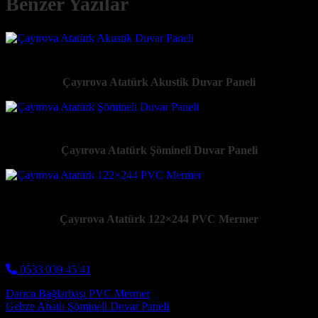
Benzer Yazılar
Çayırova Atatürk Akustik Duvar Paneli
Çayırova Atatürk Şömineli Duvar Paneli
Çayırova Atatürk 122×244 PVC Mermer
0533 039 45 41
Post navigation
Darıca Bağlarbaşı PVC Mermer
Gebze Ahatlı Şömineli Duvar Paneli