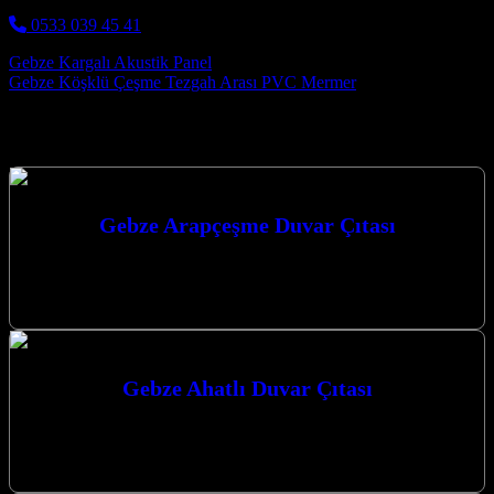
0533 039 45 41
Post navigation
Gebze Kargalı Akustik Panel
Gebze Köşklü Çeşme Tezgah Arası PVC Mermer
Hizmetlerimiz
Gebze Arapçeşme Duvar Çıtası
Gebze Arapçeşme Duvar Çıtası ile mekanlarınıza estetik ve modern
bir dokunuş katın. Estetik ve fonksiyonelliği bir araya getiren
çözümlerimizle yaşam…
Gebze Ahatlı Duvar Çıtası
Gebze Ahatlı Duvar Çıtası uygulamaları ile yaşam alanlarınıza
modern ve estetik bir dokunuş katmak artık çok daha kolay.
Firmamız, Gebze…