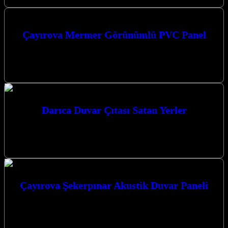
Çayırova Mermer Görünümlü PVC Panel
Çayırova Mermer Görünümlü PVC Panel: Estetik ve Dayanıklı Bir
Seçenek Mermer görünümlü PVC paneller, iç mekanlarda şıklığı ve
zarafeti bir…
Darıca Duvar Çıtası Satan Yerler
Darıca duvar çıtası satan yerler arayışınızda, mekanlarınıza estetik ve
modern bir dokunuş katacak çözümlerle yanınızdayız. Kaliteyi ve
şıklığı bir araya…
Çayırova Şekerpınar Akustik Duvar Paneli
Çayırova Şekerpınar Akustik Duvar Paneli ile mekanlarınıza estetik
ve fonksiyonellik katın. Mekanlarınızda yankı ve gürültü sorunlarını
ortadan kaldırarak daha konforlu…