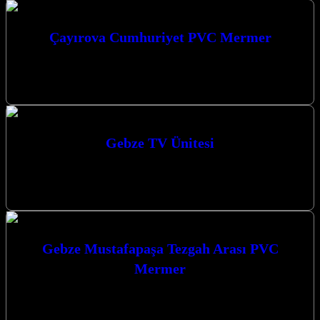
Çayırova Cumhuriyet PVC Mermer
Çayırova Cumhuriyet PVC Mermer ile mekanlarınıza modern ve şık
bir dokunuş katın. Estetik ve fonksiyonelliği bir araya getiren duvar
paneli…
Gebze TV Ünitesi
Gebze TV Ünitesi modellerimizle yaşam alanlarınıza estetik ve
fonksiyonel bir dokunuş katıyoruz. Modern tasarımlarımızla
evlerinizi güzelleştirmek için buradayız. Gebze’de Mekanlarınıza…
Gebze Mustafapaşa Tezgah Arası PVC
Mermer
Gebze Mustafapaşa Tezgah Arası PVC Mermer ile mutfaklarınıza
modern ve şık bir dokunuş katın. Kalite, estetik ve dayanıklılığı bir
arada…