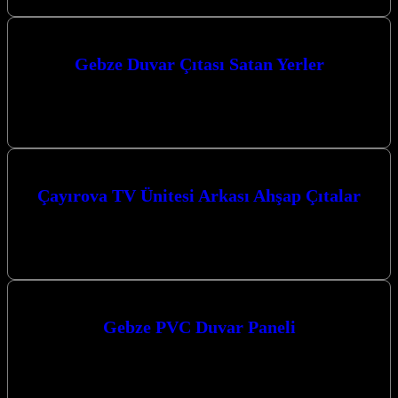
Gebze Duvar Çıtası Satan Yerler
Gebze’de evinizi veya iş yerinizi şık ve modern bir görünüme
kavuşturmak için aradığınız duvar çıtası ve dekorasyon çözümlerini
Kocaeli merkezli…
Çayırova TV Ünitesi Arkası Ahşap Çıtalar
Çayırova TV Ünitesi Arkası Ahşap Çıtalar ile evinizin atmosferini
tamamen değiştirebilir, modern ve şık bir görünüm elde
edebilirsiniz. Kocaeli merkezli…
Gebze PVC Duvar Paneli
Gebze PVC Duvar Paneli arayışınız mı var? Kocaeli merkezli
firmamız, Kocaeli ve çevresine en kaliteli PVC duvar paneli ve
dekorasyon…