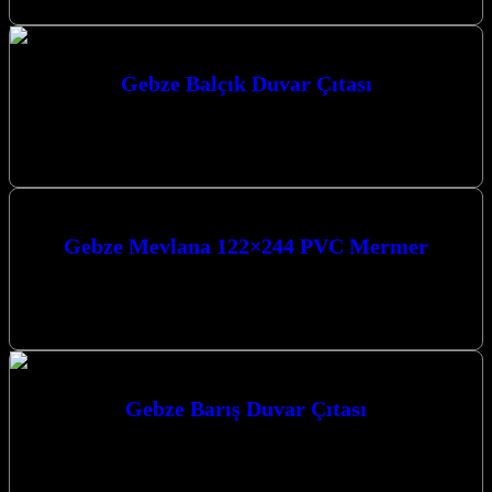
Gebze Balçık Duvar Çıtası
Gebze Balçık Duvar Çıtası ile mekanlarınıza modern ve estetik bir
dokunuş katmak artık çok daha kolay. Kocaeli’nin Gebze, Darıca
ve…
Gebze Mevlana 122×244 PVC Mermer
Gebze Mevlana 122×244 PVC Mermer ile mekanlarınıza modern bir
dokunuş katın. Estetik ve fonksiyonelliği bir arada sunan bu özel
ürün,…
Gebze Barış Duvar Çıtası
Gebze Barış Duvar Çıtası ile mekanlarınıza estetik bir dokunuş
katın, yaşam alanlarınızı dönüştürün. Mekânlarınıza Değer Katan
Estetik Dokunuşlar: Duvar Paneli…