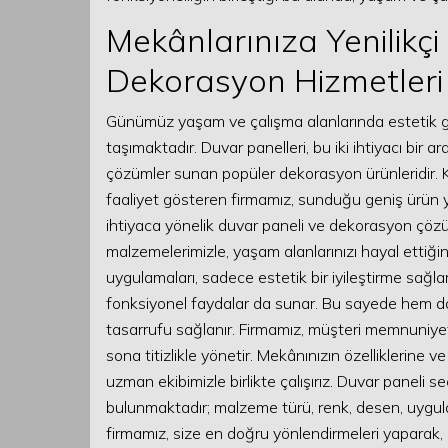
Mekânlarınıza Yenilikç
Dekorasyon Hizmetleri
Günümüz yaşam ve çalışma alanlarında estetik 
taşımaktadır. Duvar panelleri, bu iki ihtiyacı bir a
çözümler sunan popüler dekorasyon ürünleridir. K
faaliyet gösteren firmamız, sunduğu geniş ürün y
ihtiyaca yönelik duvar paneli ve dekorasyon çözüml
malzemelerimizle, yaşam alanlarınızı hayal ettiğ
uygulamaları, sadece estetik bir iyileştirme sağla
fonksiyonel faydalar da sunar. Bu sayede hem dah
tasarrufu sağlanır. Firmamız, müşteri memnuniyet
sona titizlikle yönetir. Mekânınızın özelliklerine v
uzman ekibimizle birlikte çalışırız. Duvar paneli 
bulunmaktadır; malzeme türü, renk, desen, uygul
firmamız, size en doğru yönlendirmeleri yaparak,