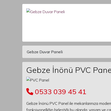
Gebze Duvar Paneli
Main Navigation
Gebze İnönü PVC Pane
0533 039 45 41
Gebze İnönü PVC Panel ile mekanlarınıza modern
fonksiyonelliğin birleştiği bu alanda, yaşam ve ça