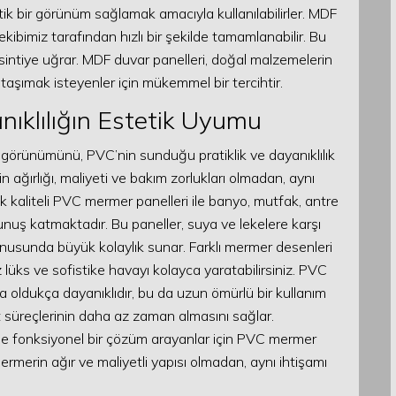
ik bir görünüm sağlamak amacıyla kullanılabilirler. MDF
kibimiz tarafından hızlı bir şekilde tamamlanabilir. Bu
intiye uğrar. MDF duvar panelleri, doğal malzemelerin
taşımak isteyenler için mükemmel bir tercihtir.
ıklılığın Estetik Uyumu
görünümünü, PVC’nin sunduğu pratiklik ve dayanıklılık
in ağırlığı, maliyeti ve bakım zorlukları olmadan, aynı
k kaliteli PVC mermer panelleri ile banyo, mutfak, antre
kunuş katmaktadır. Bu paneller, suya ve lekelere karşı
onusunda büyük kolaylık sunar. Farklı mermer desenleri
 lüks ve sofistike havayı kolayca yaratabilirsiniz. PVC
 oldukça dayanıklıdır, bu da uzun ömürlü bir kullanım
lat süreçlerinin daha az zaman almasını sağlar.
e fonksiyonel bir çözüm arayanlar için PVC mermer
mermerin ağır ve maliyetli yapısı olmadan, aynı ihtişamı