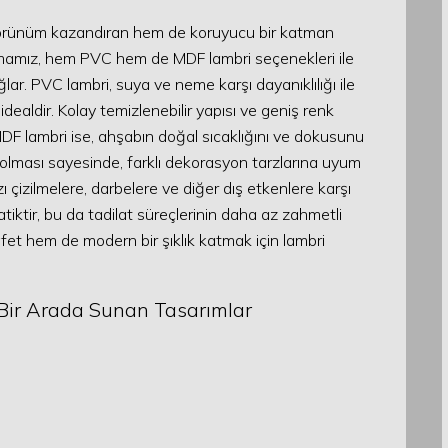
 görünüm kazandıran hem de koruyucu bir katman
rmamız, hem PVC hem de MDF lambri seçenekleri ile
ar. PVC lambri, suya ve neme karşı dayanıklılığı ile
idealdir. Kolay temizlenebilir yapısı ve geniş renk
MDF lambri ise, ahşabın doğal sıcaklığını ve dokusunu
r olması sayesinde, farklı dekorasyon tarzlarına uyum
çizilmelere, darbelere ve diğer dış etkenlere karşı
tiktir, bu da tadilat süreçlerinin daha az zahmetli
afet hem de modern bir şıklık katmak için lambri
i Bir Arada Sunan Tasarımlar