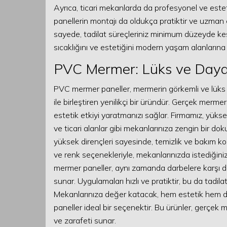
Ayrıca, ticari mekanlarda da profesyonel ve estet
panellerin montajı da oldukça pratiktir ve uzman e
sayede, tadilat süreçleriniz minimum düzeyde kes
sıcaklığını ve estetiğini modern yaşam alanlarına 
PVC Mermer: Lüks ve Dayan
PVC mermer paneller, mermerin görkemli ve lüks 
ile birleştiren yenilikçi bir üründür. Gerçek mermer
estetik etkiyi yaratmanızı sağlar. Firmamız, yükse
ve ticari alanlar gibi mekanlarınıza zengin bir do
yüksek dirençleri sayesinde, temizlik ve bakım k
ve renk seçenekleriyle, mekanlarınızda istediğiniz
mermer paneller, aynı zamanda darbelere karşı da
sunar. Uygulamaları hızlı ve pratiktir, bu da tadi
Mekanlarınıza değer katacak, hem estetik hem d
paneller ideal bir seçenektir. Bu ürünler, gerçek 
ve zarafeti sunar.