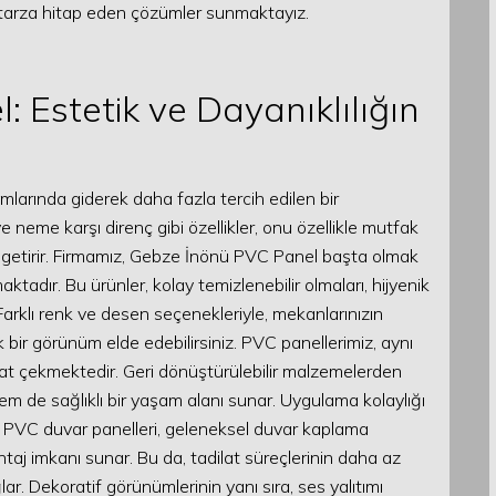
her tarza hitap eden çözümler sunmaktayız.
 Estetik ve Dayanıklılığın
arında giderek daha fazla tercih edilen bir
 neme karşı direnç gibi özellikler, onu özellikle mutfak
ne getirir. Firmamız, Gebze İnönü PVC Panel başta olmak
tadır. Bu ürünler, kolay temizlenebilir olmaları, hijyenik
 Farklı renk ve desen seçenekleriyle, mekanlarınızın
 bir görünüm elde edebilirsiniz. PVC panellerimiz, aynı
at çekmektedir. Geri dönüştürülebilir malzemelerden
m de sağlıklı bir yaşam alanı sunar. Uygulama kolaylığı
r. PVC duvar panelleri, geleneksel duvar kaplama
taj imkanı sunar. Bu da, tadilat süreçlerinin daha az
r. Dekoratif görünümlerinin yanı sıra, ses yalıtımı