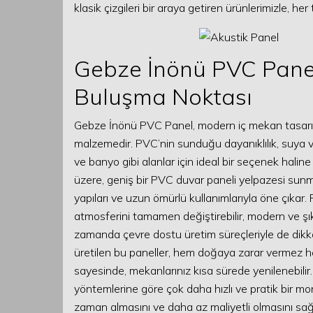
klasik çizgileri bir araya getiren ürünlerimizle, 
Gebze İnönü PVC Panel:
Buluşma Noktası
Gebze İnönü PVC Panel, modern iç mekan tasarıml
malzemedir. PVC’nin sunduğu dayanıklılık, suya ve
ve banyo gibi alanlar için ideal bir seçenek hali
üzere, geniş bir PVC duvar paneli yelpazesi sunmak
yapıları ve uzun ömürlü kullanımlarıyla öne çıkar.
atmosferini tamamen değiştirebilir, modern ve şık
zamanda çevre dostu üretim süreçleriyle de dikk
üretilen bu paneller, hem doğaya zarar vermez he
sayesinde, mekanlarınız kısa sürede yenilenebili
yöntemlerine göre çok daha hızlı ve pratik bir mon
zaman almasını ve daha az maliyetli olmasını sağla