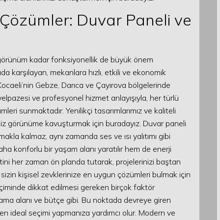
i Çözümler: Duvar Paneli ve
görünüm kadar fonksiyonellik de büyük önem
rada karşılayan, mekanlara hızlı, etkili ve ekonomik
ocaeli’nin Gebze, Darıca ve Çayırova bölgelerinde
elpazesi ve profesyonel hizmet anlayışıyla, her türlü
eri sunmaktadır. Yenilikçi tasarımlarımız ve kaliteli
iniz görünüme kavuşturmak için buradayız. Duvar paneli
makla kalmaz, aynı zamanda ses ve ısı yalıtımı gibi
a konforlu bir yaşam alanı yaratılır hem de enerji
ini her zaman ön planda tutarak, projelerinizi baştan
e sizin kişisel zevklerinize en uygun çözümleri bulmak için
seçiminde dikkat edilmesi gereken birçok faktör
ama alanı ve bütçe gibi. Bu noktada devreye giren
 en ideal seçimi yapmanıza yardımcı olur. Modern ve