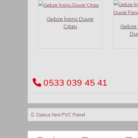
Gebze İnönü Duvar
Çıtası
Gebze 
Duv
0533 039 45 41
Post navigation
Darıca Yeni PVC Panel