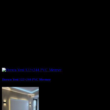
Çayırova’da mekanlarınızın akustik performansını iyileştirmek ve
aynı zamanda görsel bir şölen sunmak için geniş bir akustik panel
yelpazesi sunmaktadır.
PVC Lambri ve MDF Lambri: Klasik ve Modern Çözümler
PVC lambri ve MDF lambri, duvar ve tavan kaplamalarında uzun
yıllardır kullanılan, hem estetik hem de pratik çözümler sunan
malzemelerdir. Gebze, Darıca ve Çayırova’da sunduğumuz lambri
seçenekleri, mekanlara klasik bir zarafet katabileceği gibi, modern
tasarımlarla da uyum sağlayabilir
Benzer Yazılar
Darıca Yeni 122×244 PVC Mermer