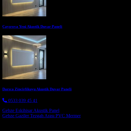
Çayırova Yeni Akustik Duvar Paneli
Darıca Zincirlikuyu Akustik Duvar Paneli
0533 039 45 41
Post navigation
Gebze Eskihisar Akustik Panel
Gebze Gaziler Tezgah Arası PVC Mermer
Hizmetlerimiz