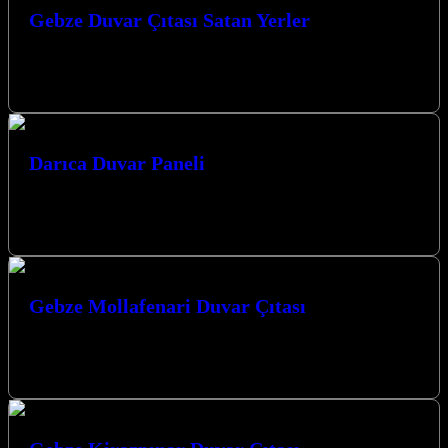
Gebze Duvar Çıtası Satan Yerler
Gebze’de evinizi veya iş yerinizi şık ve modern bir görünüme
kavuşturmak için aradığınız duvar çıtası ve dekorasyon çözümlerini
Kocaeli merkezli…
Darıca Duvar Paneli
Darıca Duvar Paneli ve Dekoratif Mimari Çözümler Evinizin veya iş
yerinizin atmosferini değiştirmek için köklü ve yorucu tadilatlara
veda edin.…
Gebze Mollafenari Duvar Çıtası
Gebze Mollafenari Duvar Çıtası ile mekanlarınıza modern bir
dokunuş katın, estetik ve fonksiyonelliği bir arada yaşayın.
Mekânlarınıza Değer Katan Çözümler:…