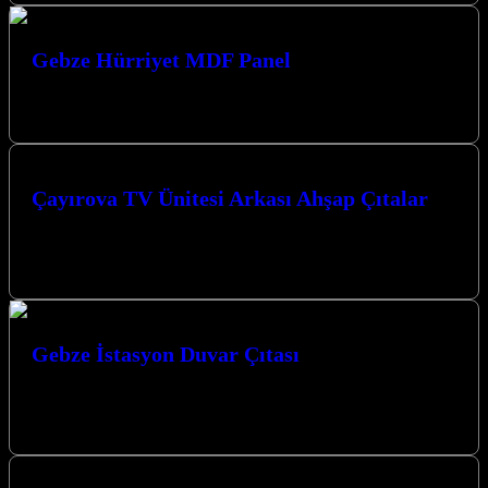
Gebze Hürriyet MDF Panel
Gebze Hürriyet MDF Panel ile yaşam alanlarınıza modern ve şık bir
dokunuş katın. Estetik ve fonksiyonelliği bir arada sunan duvar…
Çayırova TV Ünitesi Arkası Ahşap Çıtalar
Çayırova TV Ünitesi Arkası Ahşap Çıtalar ile evinizin atmosferini
tamamen değiştirebilir, modern ve şık bir görünüm elde
edebilirsiniz. Kocaeli merkezli…
Gebze İstasyon Duvar Çıtası
Gebze İstasyon Duvar Çıtası ile mekanlarınıza modern ve şık bir
dokunuş katmak için doğru yerdesiniz. Gebze’de Duvar
Dekorasyonunda Yeni Bir…