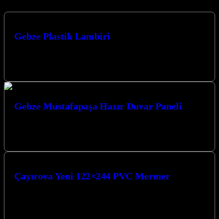
Gebze Plastik Lambiri
Gebze Plastik Lambri arayışınızda Kocaeli merkezli firmamız,
Kocaeli’ndeki projeleriniz için kaliteli ve şık duvar kaplama
çözümleri sunuyor. Uzman ekibimiz ve…
Gebze Mustafapaşa Hazır Duvar Paneli
Gebze Mustafapaşa Hazır Duvar Paneli ile mekanlarınıza modern ve
şık bir dokunuş katın. Kaliteli ve estetik çözümlerimizle yaşam
alanlarınızı dönüştürüyoruz.…
Çayırova Yeni 122×244 PVC Mermer
Çayırova Yeni 122×244 PVC Mermer ile mekanlarınıza modern ve
şık bir dokunuş katın. Estetik ve fonksiyonelliği bir arada sunan
bu…