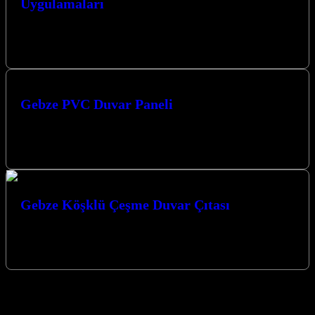
Uygulamaları
Darıca TV arkası için modern ve şık bir görünüm arayışındaysanız,
doğru yerdesiniz. Kocaeli merkezli firmamız, Kocaeli Darıca’da ve
çevresinde sunduğu…
Gebze PVC Duvar Paneli
Gebze PVC Duvar Paneli arayışınız mı var? Kocaeli merkezli
firmamız, Kocaeli ve çevresine en kaliteli PVC duvar paneli ve
dekorasyon…
Gebze Köşklü Çeşme Duvar Çıtası
Gebze Köşklü Çeşme Duvar Çıtası ile mekanlarınıza estetik ve
modern bir dokunuş katmak artık çok kolay. Gebze’de Duvar Çıtası
ve…
Gebze Duvar Paneli - Darıca Çayırova
Duvar Paneli