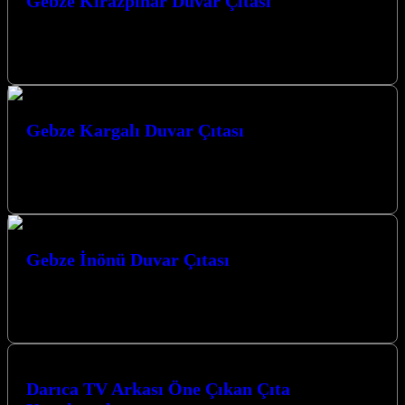
Gebze Kirazpınar Duvar Çıtası
Gebze Kirazpınar duvar çıtası uygulamalarımızla mekanlarınıza
estetik bir dokunuş katıyoruz. Gebze Kirazpınar Duvar Çıtası:
Mekanlarınıza Değer Katan Estetik Çözümler Gebze…
Gebze Kargalı Duvar Çıtası
Gebze Kargalı Duvar Çıtası ile mekanlarınıza estetik ve fonksiyonel
bir dokunuş katmak artık çok daha kolay. Kocaeli’nin gözde ilçeleri
Gebze,…
Gebze İnönü Duvar Çıtası
Gebze İnönü Duvar Çıtası uygulamaları ile yaşam alanlarınıza
modern ve estetik bir dokunuş katmak için profesyonel çözümler
sunuyoruz. Mekanlarınıza değer…
Darıca TV Arkası Öne Çıkan Çıta