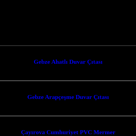
Gebze Ahatlı Duvar Çıtası
lamaları ile yaşam alanlarınıza modern ve estetik bir dokunuş katmak artık ç
Gebze Arapçeşme Duvar Çıtası
anlarınıza estetik ve modern bir dokunuş katın. Estetik ve fonksiyonelliği bi
Çayırova Cumhuriyet PVC Mermer