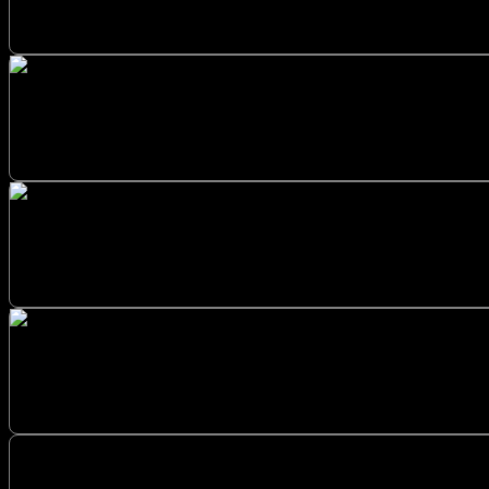
Çayırova Cumhuriyet PVC Mermer i
Gebze TV Ünitesi modellerimizle yaşam alanlarınıza est
Gebze Mustafapaşa Tezgah Arası
Gebze Balçık Duvar Çıtası i