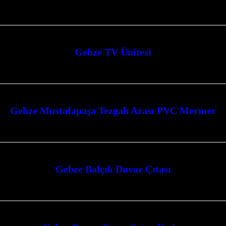
le mekanlarınıza modern ve şık bir dokunuş katın. Estetik ve fonksiyonelliğ
Gebze TV Ünitesi
etik ve fonksiyonel bir dokunuş katıyoruz. Modern tasarımlarımızla evlerinizi
Gebze Mustafapaşa Tezgah Arası PVC Mermer
 PVC Mermer ile mutfaklarınıza modern ve şık bir dokunuş katın. Kalite, este
Gebze Balçık Duvar Çıtası
le mekanlarınıza modern ve estetik bir dokunuş katmak artık çok daha kolay. K