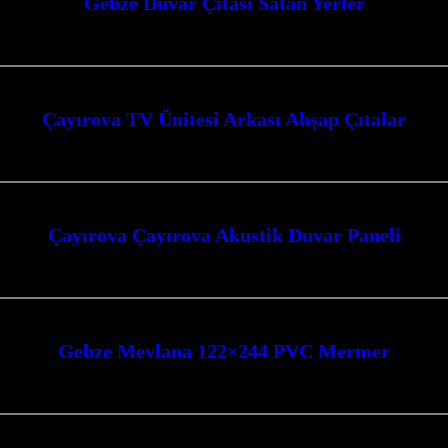
Gebze Duvar Çıtası Satan Yerler
şık ve modern bir görünüme kavuşturmak için aradığınız duvar çıtası ve dekor
Çayırova TV Ünitesi Arkası Ahşap Çıtalar
lar ile evinizin atmosferini tamamen değiştirebilir, modern ve şık bir görünüm
Çayırova Çayırova Akustik Duvar Paneli
aneli ile mekanlarınıza hem estetik hem de fonksiyonel bir dokunuş katın. G
Gebze Mevlana 122×244 PVC Mermer
mer ile mekanlarınıza modern bir dokunuş katın. Estetik ve fonksiyonelliği 