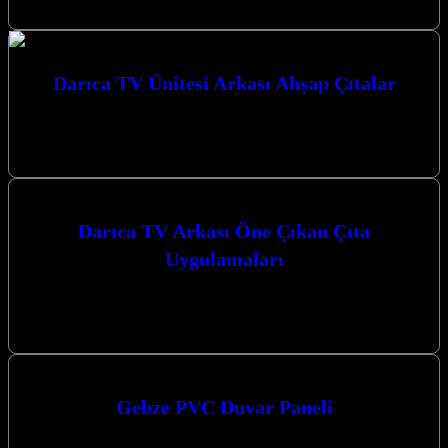
Kocaeli merkezli…
Darıca TV Ünitesi Arkası Ahşap Çıtalar
Darıca TV Ünitesi Arkası Ahşap Çıtalar ile yaşam alanlarınıza şıklık
ve modern bir dokunuş katın. Kocaeli merkezli firmamız, Kocaeli
bölgesinde,…
Darıca TV Arkası Öne Çıkan Çıta
Uygulamaları
Darıca TV arkası için modern ve şık bir görünüm arayışındaysanız,
doğru yerdesiniz. Kocaeli merkezli firmamız, Kocaeli Darıca’da ve
çevresinde sunduğu…
Gebze PVC Duvar Paneli
Gebze PVC Duvar Paneli arayışınız mı var? Kocaeli merkezli