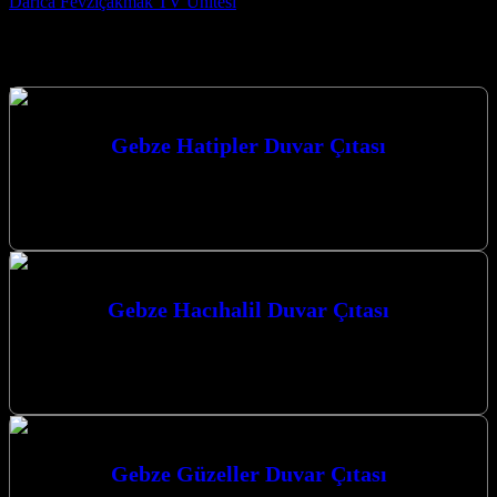
Darıca Fevziçakmak TV Ünitesi
Hizmetlerimiz
Gebze Hatipler Duvar Çıtası
Gebze Hatipler Duvar Çıtası ile mekanlarınıza estetik bir dokunuş
katın. Duvar paneli ve dekorasyon alanında uzmanlığımızla Gebze,
Darıca ve Çayırova’da…
Gebze Hacıhalil Duvar Çıtası
Gebze Hacıhalil Duvar Çıtası: Mekanlarınıza Estetik ve
Fonksiyonellik Katın Gebze Hacıhalil Duvar Çıtası çözümleriyle
yaşam alanlarınıza yepyeni bir soluk getirmeye…
Gebze Güzeller Duvar Çıtası