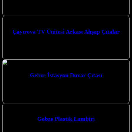
modern ve estetik bir dokunuş katmak için profesyonel çözümler
sunuyoruz. Mekanlarınıza değer…
Çayırova TV Ünitesi Arkası Ahşap Çıtalar
Çayırova TV Ünitesi Arkası Ahşap Çıtalar ile evinizin atmosferini
tamamen değiştirebilir, modern ve şık bir görünüm elde
edebilirsiniz. Kocaeli merkezli…
Gebze İstasyon Duvar Çıtası
Gebze İstasyon Duvar Çıtası ile mekanlarınıza modern ve şık bir
dokunuş katmak için doğru yerdesiniz. Gebze’de Duvar
Dekorasyonunda Yeni Bir…
Gebze Plastik Lambiri
Gebze Plastik Lambri arayışınızda Kocaeli merkezli firmamız,