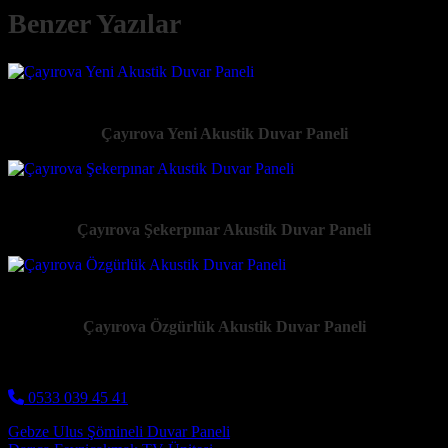
Benzer Yazılar
Çayırova Yeni Akustik Duvar Paneli
Çayırova Şekerpınar Akustik Duvar Paneli
Çayırova Özgürlük Akustik Duvar Paneli
0533 039 45 41
Post navigation
Gebze Ulus Şömineli Duvar Paneli