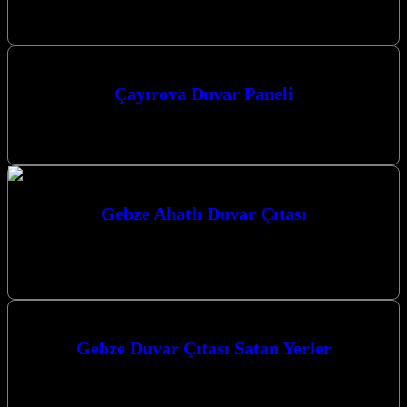
Kocaeli’ndeki projeleriniz için kaliteli ve şık duvar kaplama
çözümleri sunuyor. Uzman ekibimiz ve…
Çayırova Duvar Paneli
Çayırova Duvar Paneli – Çayırova’da En Kaliteli Duvar Paneli,
MDF Panel, Akustik Panel, PVC Mermer ve TV Ünitesi Satış ve…
Gebze Ahatlı Duvar Çıtası
Gebze Ahatlı Duvar Çıtası uygulamaları ile yaşam alanlarınıza
modern ve estetik bir dokunuş katmak artık çok daha kolay.
Firmamız, Gebze…
Gebze Duvar Çıtası Satan Yerler
Gebze’de evinizi veya iş yerinizi şık ve modern bir görünüme
kavuşturmak için aradığınız duvar çıtası ve dekorasyon çözümlerini