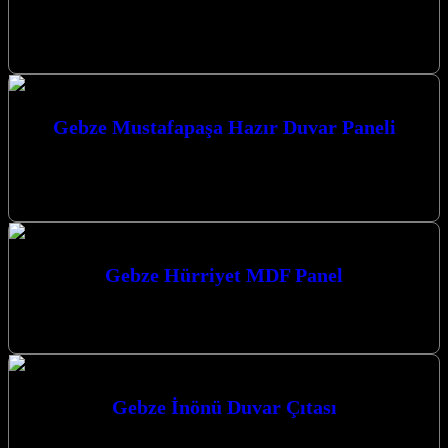
Gebze Güzeller Duvar Çıtası ile yaşam alanlarınıza estetik ve
modern bir dokunuş katın. Kocaeli, Gebze, Darıca ve Çayırova’da
duvar paneli…
Gebze Mustafapaşa Hazır Duvar Paneli
Gebze Mustafapaşa Hazır Duvar Paneli ile mekanlarınıza modern ve
şık bir dokunuş katın. Kaliteli ve estetik çözümlerimizle yaşam
alanlarınızı dönüştürüyoruz.…
Gebze Hürriyet MDF Panel
Gebze Hürriyet MDF Panel ile yaşam alanlarınıza modern ve şık bir
dokunuş katın. Estetik ve fonksiyonelliği bir arada sunan duvar…
Gebze İnönü Duvar Çıtası
Gebze İnönü Duvar Çıtası uygulamaları ile yaşam alanlarınıza